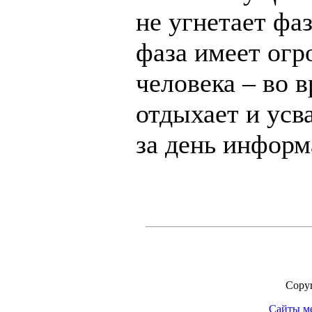
не угнетает фа
фаза имеет огр
человека – во 
отдыхает и усв
за день инфор
Copyr
Сайты м