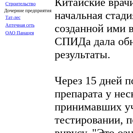
Китайские врачи
Строительство
Дочерние предприятия
начальная стади
Тат-лес
созданной ими 
Аптечная сеть
ОАО Панацея
СПИДа дала об
результаты.
Через 15 дней п
препарата у нес
принимавших уч
тестировании, 
вирусу. "Это озн