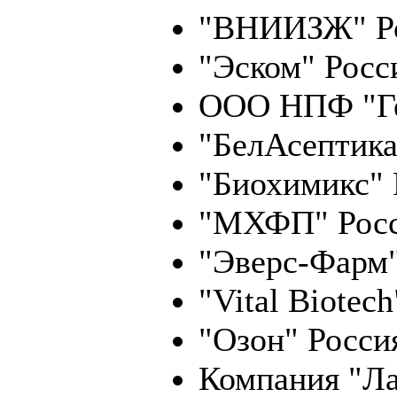
"ВНИИЗЖ" Ро
"Эском" Росс
ООО НПФ "Ге
"БелАсептика
"Биохимикс" 
"МХФП" Росс
"Эверс-Фарм"
"Vital Biotec
"Озон" Росси
Компания "Л