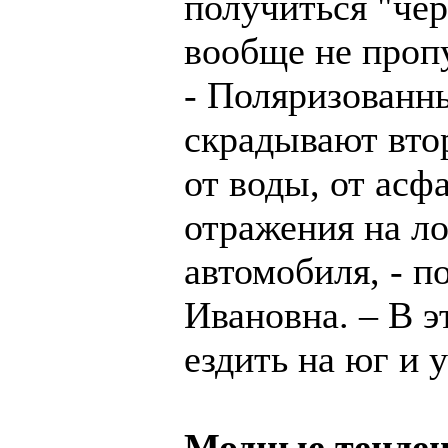
получиться "чер
вообще не проп
- Поляризованны
скрадывают вто
от воды, от асф
отражения на л
автомобиля, - п
Ивановна. – В э
ездить на юг и 
Модные тенденц