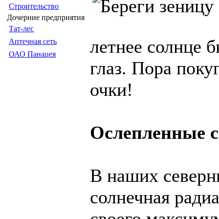
Строительство
Дочерние предприятия
Тат-лес
летнее солнце бь
Аптечная сеть
ОАО Панацея
глаз. Пора пок
очки!
Ослепленные 
В наших северн
солнечная радиа
своего максиму