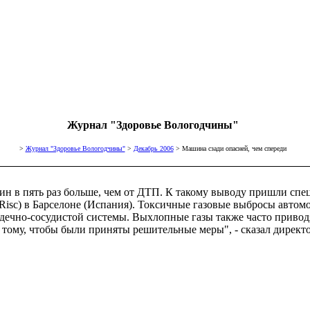
Журнал "Здоровье Вологодчины"
>
Журнал "Здоровье Вологодчины"
>
Декабрь 2006
> Машина сзади опасней, чем спереди
ин в пять раз больше, чем от ДТП. К такому выводу пришли спе
el Risc) в Барселоне (Испания). Токсичные газовые выбросы авт
рдечно-сосудистой системы. Выхлопные газы также часто привод
 тому, чтобы были приняты решительные меры", - сказал директ