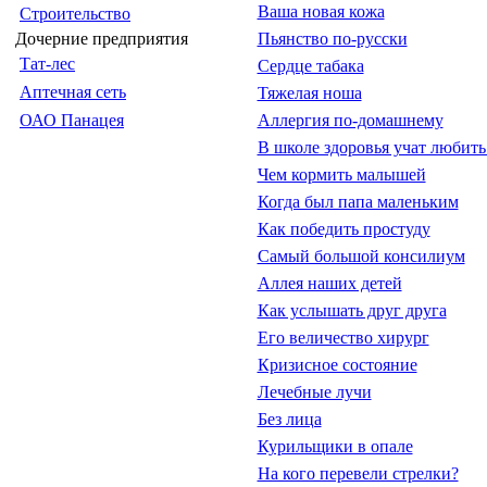
Ваша новая кожа
Строительство
Дочерние предприятия
Пьянство по-русски
Тат-лес
Сердце табака
Аптечная сеть
Тяжелая ноша
ОАО Панацея
Аллергия по-домашнему
В школе здоровья учат любить
Чем кормить малышей
Когда был папа маленьким
Как победить простуду
Самый большой консилиум
Аллея наших детей
Как услышать друг друга
Его величество хирург
Кризисное состояние
Лечебные лучи
Без лица
Курильщики в опале
На кого перевели стрелки?